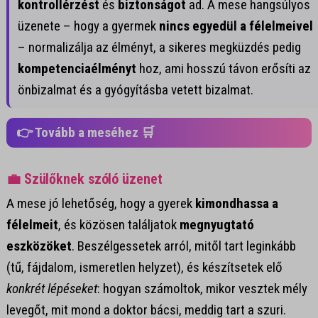
kontrollérzést
és
biztonságot
ad. A mese hangsúlyos
üzenete – hogy a gyermek
nincs egyedül a félelmeivel
– normalizálja az élményt, a sikeres megküzdés pedig
kompetenciaélményt
hoz, ami hosszú távon erősíti az
önbizalmat és a gyógyításba vetett bizalmat.
👉 Tovább a meséhez 🛒
💼 Szülőknek szóló üzenet
A mese jó lehetőség, hogy a gyerek
kimondhassa a
félelmeit
, és közösen találjatok
megnyugtató
eszközöket
. Beszélgessetek arról, mitől tart leginkább
(tű, fájdalom, ismeretlen helyzet), és készítsetek elő
konkrét lépéseket
: hogyan számoltok, mikor vesztek mély
levegőt, mit mond a doktor bácsi, meddig tart a szuri.