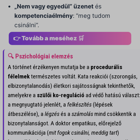
„Nem vagy egyedül” üzenet
és
kompetenciaélmény
: “meg tudom
csinálni”.
👉 Tovább a meséhez 🛒
🔍 Pszichológiai elemzés
A történet érzékenyen mutatja be a
procedurális
félelmek
természetes voltát. Kata reakciói (szorongás,
elbizonytalanodás) életkori sajátosságnak tekinthetők,
amelyekre a
szülői ko-reguláció
ad védő hatású választ
a megnyugtató jelenlét, a
felkészítés
(lépések
átbeszélése), a
légzés
és a
számolás
mind csökkentik a
bizonytalanságot. A doktor empatikus, előrejelző
kommunikációja (
mit fogok csinálni, meddig tart
)