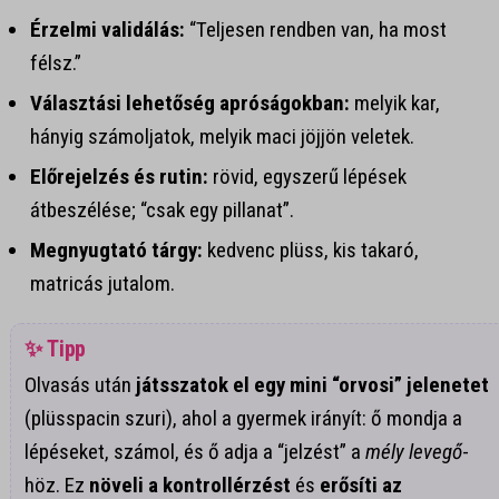
Érzelmi validálás:
“Teljesen rendben van, ha most
félsz.”
Választási lehetőség apróságokban:
melyik kar,
hányig számoljatok, melyik maci jöjjön veletek.
Előrejelzés és rutin:
rövid, egyszerű lépések
átbeszélése; “csak egy pillanat”.
Megnyugtató tárgy:
kedvenc plüss, kis takaró,
matricás jutalom.
✨ Tipp
Olvasás után
játsszatok el egy mini “orvosi” jelenetet
(plüsspacin szuri), ahol a gyermek irányít: ő mondja a
lépéseket, számol, és ő adja a “jelzést” a
mély levegő
-
höz. Ez
növeli a kontrollérzést
és
erősíti az