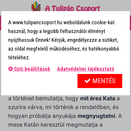
A Tulipán Csoport
0
A www.tulipancsoport.hu weboldalunk cookie-kat
MENÜ
használ, hogy a legjobb felhasználói élményt
📘 41. Kata és a szuri
nyújthassuk Önnek! Kérjük, engedélyezze a sütiket,
📘 41. Kata és a szuri
az oldal megfelelő működéséhez, és hatékonyabbá
tételéhez.
A mese röviden
Süti beállítások
Adatvédelmi tájékoztató
Kata nagyon izgatott, mert anyukájával a
MENTÉS
gyermekorvoshoz fognak hamarosan
ellátogatni, a
kötelező védőoltás
miatt. Ez
a történet bemutatja, hogy
mit érez Kata
a
szurira várva, mi történik a rendelőben, és
hogyan próbálja anyukája
megnyugtatni
. A
mese Katán keresztül megmutatja a