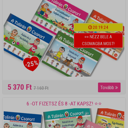
20
:
1
9
:
2
1
👀 NÉZZ BELE A
CSOMAGBA MOST!
-25%
5 370 Ft
Tovább
7 160 Ft
6 -OT FIZETSZ ÉS 8 -AT KAPSZ! ⭐⭐