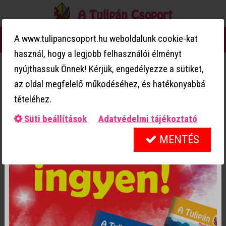
A Tulipán Csoport
0
A www.tulipancsoport.hu weboldalunk cookie-kat
MENÜ
használ, hogy a legjobb felhasználói élményt
Hírlevél
nyújthassuk Önnek! Kérjük, engedélyezze a sütiket,
Hírlevél
Hármat fizetsz, négyet kapsz!
az oldal megfelelő működéséhez, és hatékonyabbá
tételéhez.
Mesekönyveink csomagban olcsóbbak!
Iratkozz fel hírlevelünkre, ha szeretnél az
újdonságainkról, friss híreinkről, Tulipán Csoportos
Süti beállítások
Adatvédelmi tájékoztató
játékokról, fejlesztőkről és színezőkről értesülni!
MENTÉS
MOST 2000 FT - OS KEDVEZMÉNY KUPONNAL
AJÁNDÉKOZUNK MEG!
Hírlevél feliratkozás
A neved: