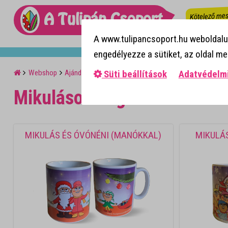
Kötelező mes
A Tulipán Csoport
A www.tulipancsoport.hu weboldalun
engedélyezze a sütiket, az oldal m
Webshop
Ajándéktárgyak
Bögrék
Mikulásos bögrék
Süti beállítások
Adatvédelmi
Mikulásos bögrék
MIKULÁS ÉS ÓVÓNÉNI (MANÓKKAL)
MIKULÁS