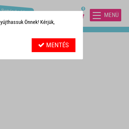
! (keményborítósak)
0
MENÜ
yújthassuk Önnek! Kérjük,
MENTÉS