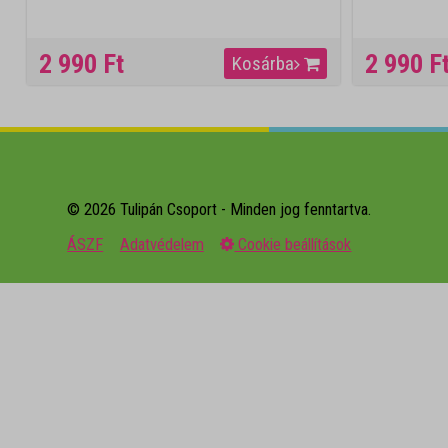
2 990 Ft
2 990 F
Kosárba
© 2026 Tulipán Csoport - Minden jog fenntartva.
ÁSZF
Adatvédelem
Cookie beállítások