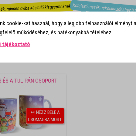
Kötelező mesék, iskolakezdéshez is
ék, minden oviba készülő kisgyermeknek!
Mesekönyvek ovisokról!
k cookie-kat használ, hogy a legjobb felhasználói élményt n
egfelelő működéséhez, és hatékonyabbá tételéhez.
 tájékoztató
 ÉS A TULIPÁN CSOPORT
👀 NÉZZ BELE A
CSOMAGBA MOST!