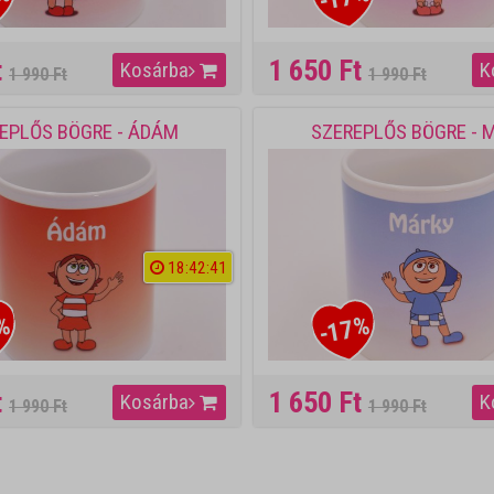
t
1 650 Ft
Kosárba
K
1 990 Ft
1 990 Ft
EPLŐS BÖGRE - ÁDÁM
SZEREPLŐS BÖGRE - 
18
:
4
2
:
4
1
%
-17%
t
1 650 Ft
Kosárba
K
1 990 Ft
1 990 Ft