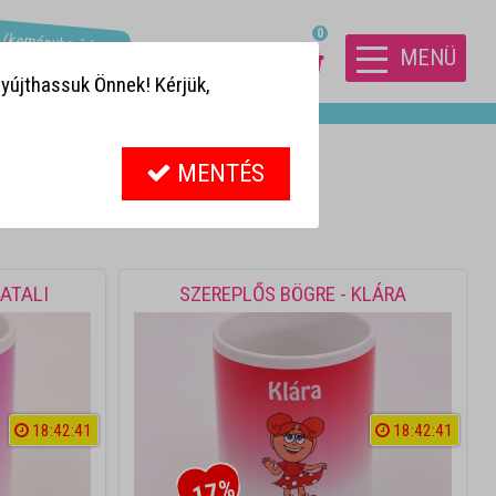
! (keményborítósak)
0
MENÜ
yújthassuk Önnek! Kérjük,
MENTÉS
NATALI
SZEREPLŐS BÖGRE - KLÁRA
18
:
4
2
:
4
1
18
:
4
2
:
4
1
-17%