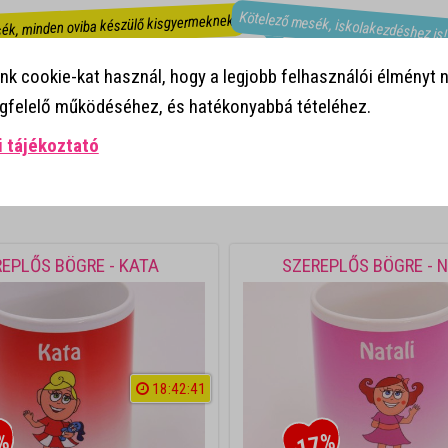
Kötelező mesék, iskolakezdéshez is
ék, minden oviba készülő kisgyermeknek!
Mesekönyvek ovisokról!
k cookie-kat használ, hogy a legjobb felhasználói élményt n
egfelelő működéséhez, és hatékonyabbá tételéhez.
 tájékoztató
EPLŐS BÖGRE - KATA
SZEREPLŐS BÖGRE - 
18
:
4
2
:
4
1
%
-17%