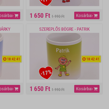
1 650 Ft
osárba
Kosárba
1 990 Ft
MÁRKY
SZEREPLŐS BÖGRE - PATRIK
18
:
4
2
:
4
1
18
:
4
2
:
4
1
-17%
1 650 Ft
osárba
Kosárba
1 990 Ft