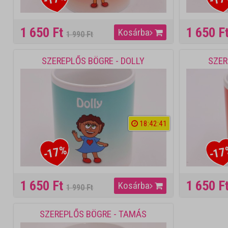
1 650 Ft
1 650 F
Kosárba
1 990 Ft
SZEREPLŐS BÖGRE - DOLLY
SZER
18
:
4
2
:
4
1
-17%
-17
1 650 Ft
1 650 F
Kosárba
1 990 Ft
SZEREPLŐS BÖGRE - TAMÁS