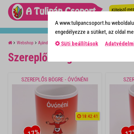
Kötelező mes
A Tulipán Csoport
A www.tulipancsoport.hu weboldalun
engedélyezze a sütiket, az oldal m
Webshop
Ajándéktárgyak
Bögrék
Szereplős bögrék
Süti beállítások
Adatvédelmi
Szereplős bögrék
SZEREPLŐS BÖGRE - ÓVÓNÉNI
SZER
18
:
4
2
:
4
1
-17%
-17