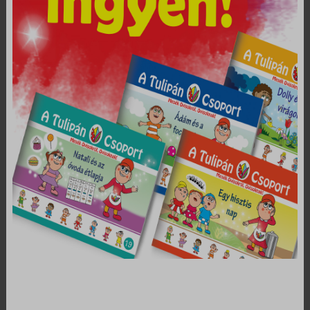
A mese elejéről nem maradhat el sohasem, hogy melyik gyerkőcnek
mi a neve, jele, kedvenc alvókája, étele. Örülünk, hogy újabb részek
jelennek meg, és külön köszönjük, hogy részesei lehetünk ezek
elolvasásának is!