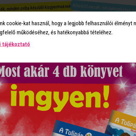
Kötelező mesék, iskolakezdéshez is
ék, minden oviba készülő kisgyermeknek!
Mesekönyvek ovisokról!
k cookie-kat használ, hogy a legjobb felhasználói élményt n
egfelelő működéséhez, és hatékonyabbá tételéhez.
Hármat fizetsz, négyet kapsz!
 tájékoztató
Szeretném neked bemutatni a mindig jókedvű Dollyt