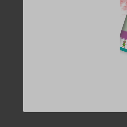
Sokszor előford
Néha előf
Mellette n