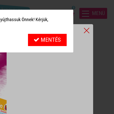
! (keményborítósak)
0
MENÜ
yújthassuk Önnek! Kérjük,
MENTÉS
!