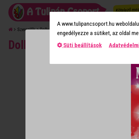
Kötelező mes
A Tulipán Csoport
A www.tulipancsoport.hu weboldalun
Szereplők
Dolly
engedélyezze a sütiket, az oldal m
Dolly
Süti beállítások
Adatvédelmi