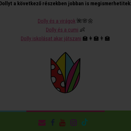
Dollyt a következő részekben jobban is megismerhetitek
Dolly és a virágok
🌺🌸🌼
Dolly és a cumi
👶
Dolly iskolásat akar játszani
🏫👩‍🏫👨‍🏫