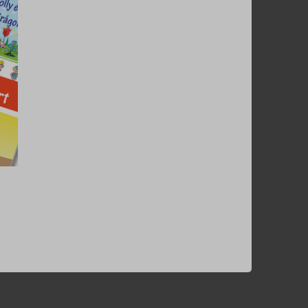
adályokat. 🤸‍♀️
 ha téved.
etekből! 😌