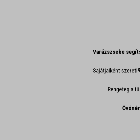
Varázszsebe segít
Sajátjaiként szeret
Rengeteg a tür
Óvónén