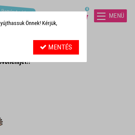
! (keményborítósak)
0
MENÜ
yújthassuk Önnek! Kérjük,
MENTÉS
vónénijét!!