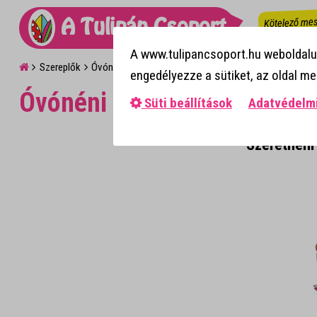
Kötelező mes
A Tulipán Csoport
A www.tulipancsoport.hu weboldalun
Szereplők
Óvónéni
engedélyezze a sütiket, az oldal m
Óvónéni
Süti beállítások
Adatvédelmi
Szeretném 