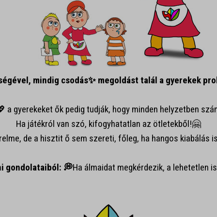
ségével, mindig csodás✨ megoldást
talál
a gyerekek prob
i💖 a gyerekeket ők pedig tudják, hogy minden helyzetben szá
Ha játékról van szó, kifogyhatatlan az ötletekből!🤗
elme, de a hisztit ő sem szereti, főleg, ha hangos kiabálás i
i gondolataiból: 💭
Ha álmaidat megkérdezik, a lehetetlen is 