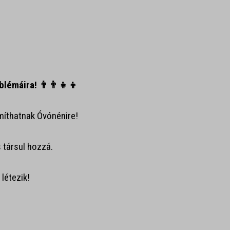
lémáira! 👨‍👨‍👧‍👦
míthatnak Óvónénire!
s társul hozzá.
létezik!