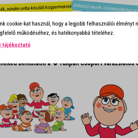
Kötelező mesék, iskolakezdéshez is
ék, minden oviba készülő kisgyermeknek!
Mesekönyvek ovisokról!
k cookie-kat használ, hogy a legjobb felhasználói élményt n
egfelelő működéséhez, és hatékonyabbá tételéhez.
 tájékoztató
neked bemutatni a 🌷Tulipán Csoport varázslatos Ó