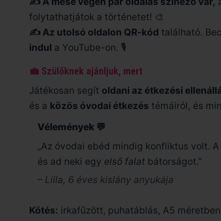
✍️ A mese végén pár oldalas színező vár,
folytathatjátok a történetet! 🎨
✍️ Az utolsó oldalon QR-kód
található. Be
indul
a YouTube-on. 🎙️
💼 Szülőknek ajánljuk, mert
Játékosan segít
oldani az étkezési ellenáll
és a
közös óvodai étkezés
témáiról, és mi
Vélemények 💬
„Az óvodai ebéd mindig konfliktus volt. A
és ad neki egy
első falat
bátorságot.”
– Lilla, 6 éves kislány anyukája
Kötés:
irkafűzött, puhatáblás, A5 méretben