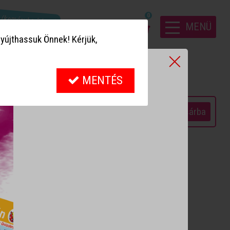
! (keményborítósak)
0
MENÜ
yújthassuk Önnek! Kérjük,
MENTÉS
 790 Ft
+
Kosárba