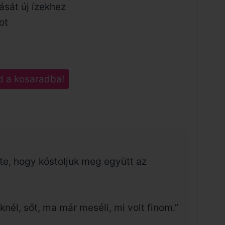
ását új ízekhez
ot
d a kosaradba!
te, hogy kóstoljuk meg együtt az
knél, sőt, ma már meséli, mi volt finom.”