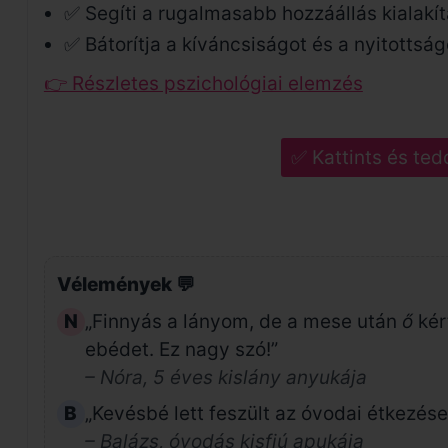
✅ Segíti a rugalmasabb hozzáállás kialakít
✅ Bátorítja a kíváncsiságot és a nyitottság
👉 Részletes pszichológiai elemzés
✅ Kattints és ted
Vélemények 💬
N
„Finnyás a lányom, de a mese után
ő
kér
ebédet. Ez nagy szó!”
– Nóra, 5 éves kislány anyukája
B
„Kevésbé lett feszült az óvodai étkezése
– Balázs, óvodás kisfiú apukája