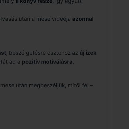
amely
a könyv része
, így együtt
olvasás után a mese videója
azonnal
ást
, beszélgetésre ösztönöz az
új ízek
ntát ad a
pozitív motiválásra
.
 mese után megbeszéljük, mitől fél –