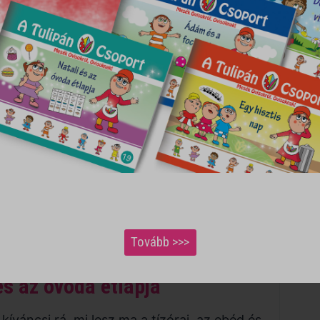
együtt a mesekönyvbe! 📖✨
Tovább >>>
és az óvoda étlapja
 kíváncsi rá, mi lesz ma a tízórai, az ebéd és