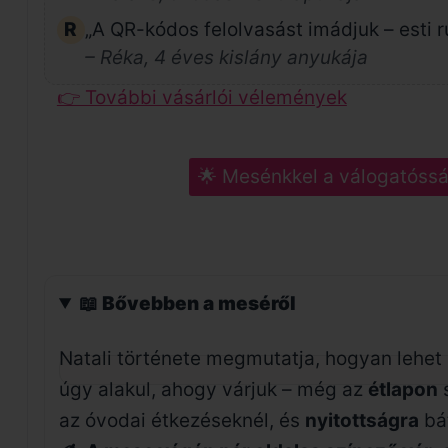
R
„A QR-kódos felolvasást imádjuk – esti r
– Réka, 4 éves kislány anyukája
👉 További vásárlói vélemények
🌟 Mesénkkel a válogatósság
📖 Bővebben a meséről
Natali története megmutatja, hogyan lehet
úgy alakul, ahogy várjuk – még az
étlapon
az óvodai étkezéseknél, és
nyitottságra
bát