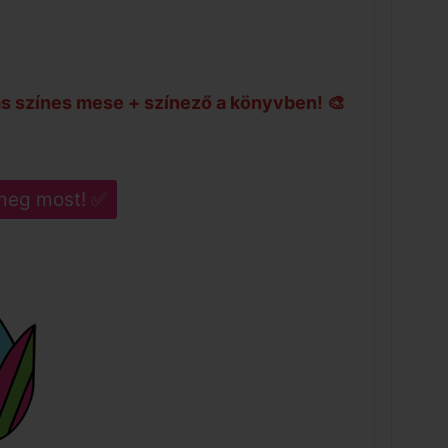
s színes mese + színező a könyvben! 🎨
meg most! ✅