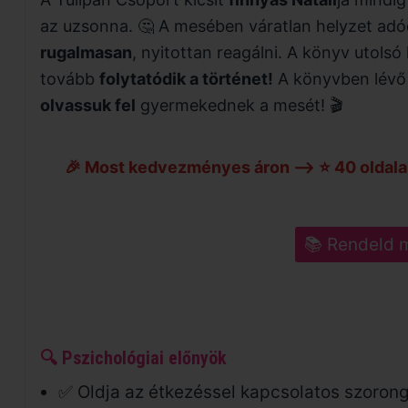
az uzsonna. 🤔 A mesében váratlan helyzet adó
rugalmasan
, nyitottan reagálni. A könyv utolsó 
tovább
folytatódik a történet!
A könyvben lév
olvassuk fel
gyermekednek a mesét! 🎬
🎉 Most kedvezményes áron –> ⭐ 40 oldala
📚 Rendeld 
🔍 Pszichológiai előnyök
✅ Oldja az étkezéssel kapcsolatos szoron