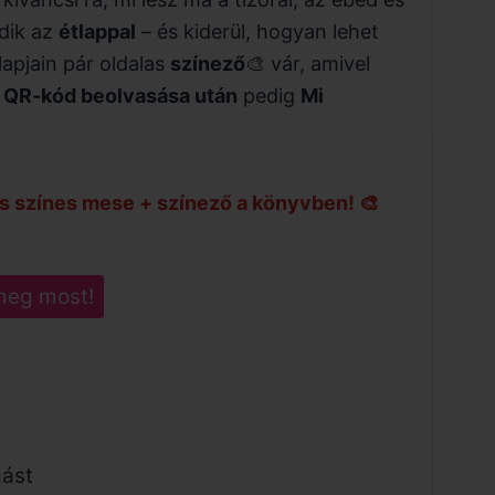
dik az
étlappal
– és kiderül, hogyan lehet
lapjain pár oldalas
színező
🎨
vár, amivel
ő
QR-kód beolvasása után
pedig
Mi
s színes mese + színező a könyvben! 🎨
meg most!
gást