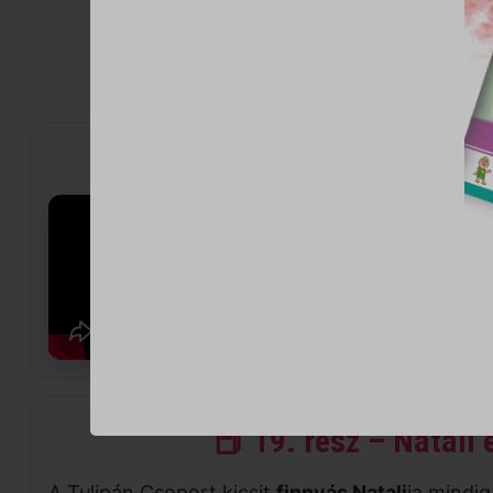
🎬 👀 Gyere, nézzünk bele 
📕 19. rész – Natali 
A Tulipán Csoport kicsit
finnyás Natali
ja mindig