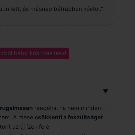
utin lett, és másnap bátrabban kóstol.”
ból bátor kóstolás lesz!
▼
rugalmasan
reagálni, ha nem minden
sem. A mese
csökkenti a feszültséget
orít az új ízek felé.