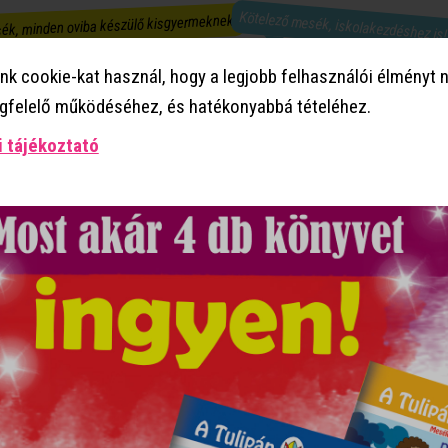
Kötelező mesék, iskolakezdéshez is
ék, minden oviba készülő kisgyermeknek!
Mesekönyvek ovisokról!
k cookie-kat használ, hogy a legjobb felhasználói élményt n
egfelelő működéséhez, és hatékonyabbá tételéhez.
a étlapja
Hármat fizetsz, négyet kapsz!
 tájékoztató
1