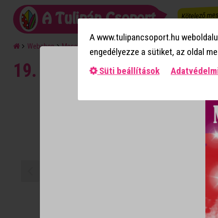
Kötelező mes
A Tulipán Csoport
A www.tulipancsoport.hu weboldalun
Webshop
Mesekönyvsorozat
engedélyezze a sütiket, az oldal m
19. rész - Natali és az óvod
Süti beállítások
Adatvédelmi