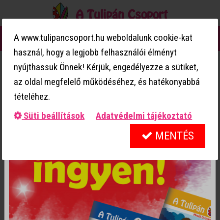
A Tulipán Csoport
0
A www.tulipancsoport.hu weboldalunk cookie-kat
MENÜ
használ, hogy a legjobb felhasználói élményt
Webshop
Mesekönyvsorozat
nyújthassuk Önnek! Kérjük, engedélyezze a sütiket,
22. rész - Klára és a hangos autó
Hármat fizetsz, négyet kapsz!
az oldal megfelelő működéséhez, és hatékonyabbá
Mesekönyveink csomagban olcsóbbak!
tételéhez.
Süti beállítások
Adatvédelmi tájékoztató
MENTÉS