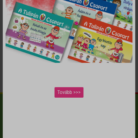
🎬 👀 Gyere, nézzünk bele együtt a
mesekönyvbe! 📖✨
👉 BŐVEBB INFORMÁCIÓ ITT 👈
Tovább >>>
📕 22. rész – Klára és a hangos autó
© 2026 Tulipán Csoport - Minden jog fenntartva.
Klára fél
a 🚗 hangos
autóktól és zajos városi
környezettől.
Ez a mese
segít feldolgozni a
ÁSZF